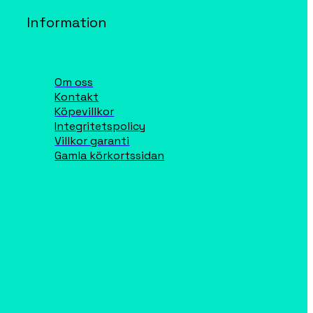
Information
Om oss
Kontakt
Köpevillkor
Integritetspolicy
Villkor garanti
Gamla körkortssidan