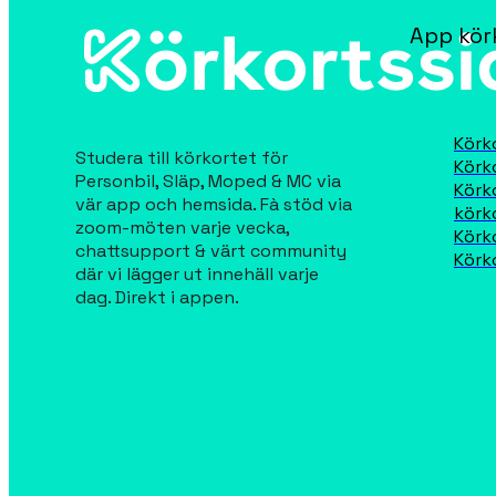
App kör
Körk
Studera till körkortet för 
Körk
Personbil, Släp, Moped & MC via 
Körk
vär app och hemsida. Fà stöd via 
körk
zoom-möten varje vecka, 
Körk
chattsupport & värt community 
Körk
där vi lägger ut innehäll varje 
dag. Direkt i appen.